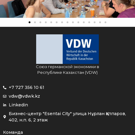
Союз германской экономики в
Республике Казахстан (VDW)
+7 727 356 10 61
vdw@vdwk.kz
Linkedin
Бизнес-центр "Esentai City" улица Нұрлан Қаппаров,
402, н.п. 6, 2 этаж
Команда