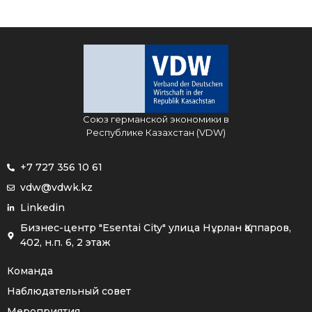
Союз германской экономики в
Республике Казахстан (VDW)
+7 727 356 10 61
vdw@vdwk.kz
Linkedin
Бизнес-центр "Esentai City" улица Нұрлан Қаппаров,
402, н.п. 6, 2 этаж
Команда
Наблюдательный совет
Мероприятия