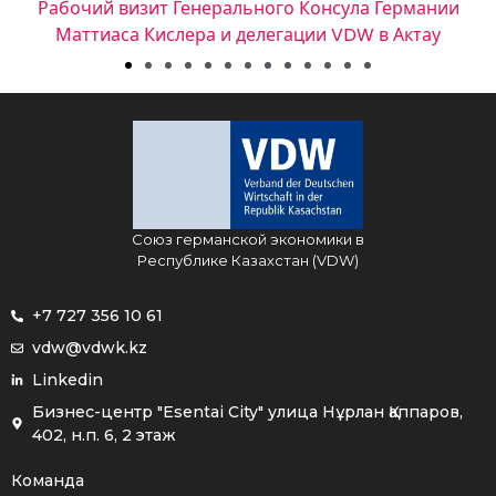
Рабочий визит Генерального Консула Германии
Маттиаса Кислера и делегации VDW в Актау
Союз германской экономики в
Республике Казахстан (VDW)
+7 727 356 10 61
vdw@vdwk.kz
Linkedin
Бизнес-центр "Esentai City" улица Нұрлан Қаппаров,
402, н.п. 6, 2 этаж
Команда