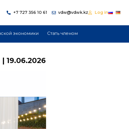
+7 727 356 10 61
vdw@vdwk.kz
Log in
нской экономики
Стать членом
| 19.06.2026