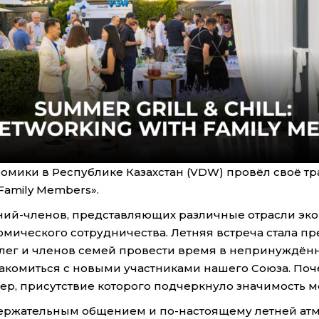
номики в Республике Казахстан (VDW) провёл своё 
 Family Members».
ний-членов, представляющих различные отрасли эк
номического сотрудничества. Летняя встреча стала 
лег и членов семей провести время в непринуждённ
акомиться с новыми участниками нашего Союза. Поч
ер, присутствие которого подчеркнуло значимость 
держательным общением и по-настоящему летней атм