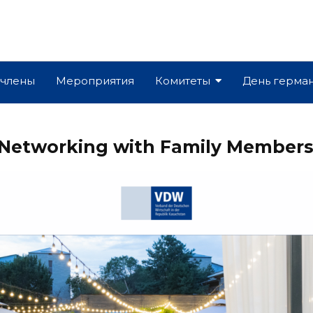
 члены
Мероприятия
Комитеты
День герма
 Networking with Family Members 