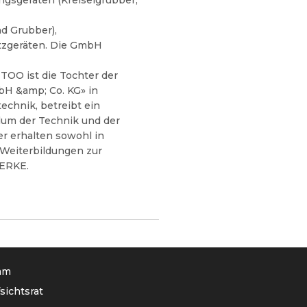
gsgeräten (Kreiselgrubber,
d Grubber),
tzgeräten. Die GmbH
TOO ist die Tochter der
 &amp; Co. KG» in
technik, betreibt ein
ndum der Technik und der
er erhalten sowohl in
 Weiterbildungen zur
ERKE.
am
sichtsrat