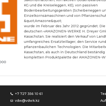
Säkombinationen, von aktiven Bodenbearbeitun
KG und die Kreiseleggen, KE), von passiven
Bodenbearbeitungsgeräten (Scheibeneggen un
Einzelkornsämaschinen und von Pflanzenschu
&quot;Amazone&quot;
wurde im Februar des Jahr 2012 gegründet. Die 
deutschen «AMAZONEN-WERKE H. Dreyer GmbH
Kasachstan. Sie realisiert den Verkauf von Land
umfangreiches Ersatzteillager, den Service ru
pflanzenbaulichen Technologien. Die Mitarbeit
Kasachstan, als auch in Deutschland beständig
kompletten Produktpalette der AMAZONEN-W
0000
+7 727 356 10 61
Te
vdw@vdwk.kz
Auf