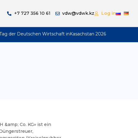
+7 727 356 10 61
vdw@vdwk.kz
Log in
Tag der Deutschen Wirtschaft inKasachstan 2026
&amp; Co. KG» ist ein
 Düngerstreuer,