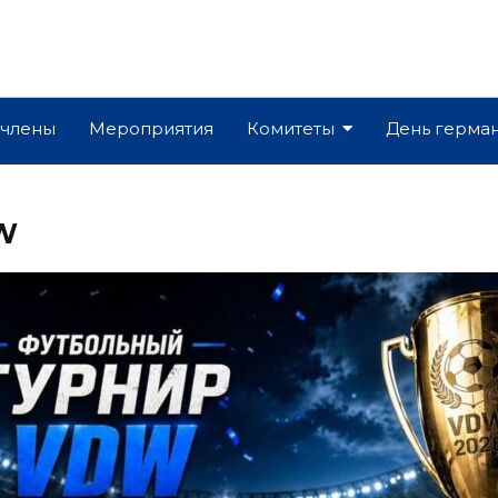
 члены
Мероприятия
Комитеты
День герма
W