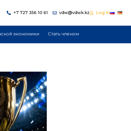
+7 727 356 10 61
vdw@vdwk.kz
Log in
нской экономики
Стать членом