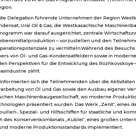
gion.
 die Delegation führende Unternehmen der Region Westk
nsat, Ural Oil & Gas, die Westkasachische Maschinenbau
ogramm war darauf ausgerichtet, zentrale Wirtschaftszw
Lebensmittelproduktion – vorzustellen und den Teilneh
operationspotenziale zu vermitteln.Während des Besuchs 
reibers von Öl- und Gas-Kondensatfeldern sowie in modern
rden Perspektiven für die Entwicklung des Rozhkovskoye-G
sindustrie zählt.
ormierten sich die Teilnehmenden über die Aktivitäten e
arbeitung von Öl und Gas sowie den Ausbau eigener Vert
ischen Maschinenbaugesellschaft, wo moderne Produktio
chnologien präsentiert wurden. Das Werk „Zenit“, eines
ouillen-, Spezial- und Hilfsschiffen für staatliche und k
h des Konservenkombinats „Kublei“, eines großen Unter
t und moderne Produktionsstandards implementiert.