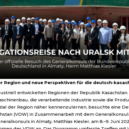
der Region und neue Perspektiven für die deutsch-kas
ustriell entwickelten Regionen der Republik Kasachstan
Maschinenbau, die verarbeitende Industrie sowie die Prod
zial der Region näher kennenzulernen, besuchte eine De
achstan (VDW) in Zusammenarbeit mit dem Generalkonsul
eralkonsuls in Almaty, Matthias Kiesler, am 8.–9. Juni 20
hmen des VDW an. Das Programm umfasste Treffen mit Vert