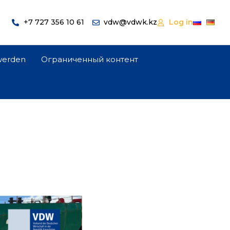
+7 727 356 10 61
vdw@vdwk.kz
Log in
 werden
Ограниченный контент