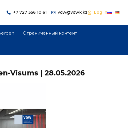
+7 727 356 10 61
vdw@vdwk.kz
Log in
 werden
Ограниченный контент
n-Visums | 28.05.2026