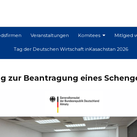
edsfirmen
Veranstaltungen
Komitees
Mitlgied
Tag der Deutschen Wirtschaft inKasachstan 2026
g zur Beantragung eines Schenge