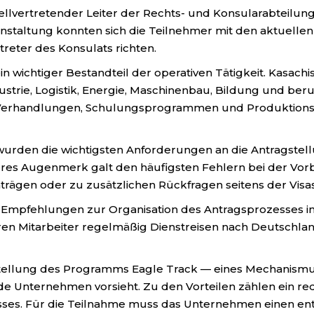
tellvertretender Leiter der Rechts- und Konsularabteilu
staltung konnten sich die Teilnehmer mit den aktuellen
reter des Konsulats richten.
in wichtiger Bestandteil der operativen Tätigkeit. Kasa
dustrie, Logistik, Energie, Maschinenbau, Bildung und b
, Verhandlungen, Schulungsprogrammen und Produktionsb
urden die wichtigsten Anforderungen an die Antragstell
eres Augenmerk galt den häufigsten Fehlern bei der Vorb
rägen oder zu zusätzlichen Rückfragen seitens der Visa
e Empfehlungen zur Organisation des Antragsprozesses
eren Mitarbeiter regelmäßig Dienstreisen nach Deutschl
ellung des Programms Eagle Track — eines Mechanismus,
de Unternehmen vorsieht. Zu den Vorteilen zählen ein r
esses. Für die Teilnahme muss das Unternehmen einen e